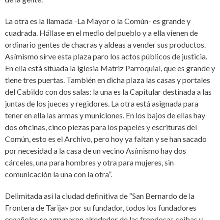
La otra es la llamada -La Mayor o la Común- es grande y
cuadrada. Hállase en el medio del pueblo y a ella vienen de
ordinario gentes de chacras y aldeas a vender sus productos.
Asímismo sirve esta plaza paro los actos públicos de justicia.
En ella está situada la iglesia Matriz Parroquial, que es grande y
tiene tres puertas. También en dicha plaza las casas y portales
del Cabildo con dos salas: la una es la Capitular destinada a las
juntas de los jueces y regidores. La otra está asignada para
tener en ella las armas y municiones. En los bajos de ellas hay
dos oficinas, cinco piezas para los papeles y escrituras del
Común, esto es el Archivo, pero hoy ya faltan y se han sacado
por necesidad a la casa de un vecino Asímismo hay dos
cárceles, una para hombres y otra para mujeres, sin
comunicación la una con la otra”.
Delimitada así la ciudad definitiva de “San Bernardo de la
Frontera de Tarija» por su fundador, todos los fundadores
españoles se agruparon alrededor de las frondosas ceibas y