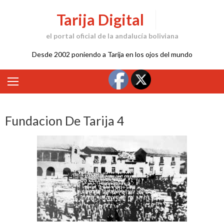
Skip
Tarija Digital
to
content
el portal oficial de la andalucía boliviana
Desde 2002 poniendo a Tarija en los ojos del mundo
Fundacion De Tarija 4