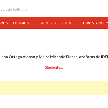
andalucía boliviana
ARIJA ECOLÓGICA
TARIJA TURISTICA
TARIJA BEAUT
iana Ortega Alonso y Maira Miranda Flores, azafatas de ID
Siguiente…