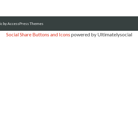
ic
by AccessPress Themes
Social Share Buttons and Icons
powered by Ultimatelysocial