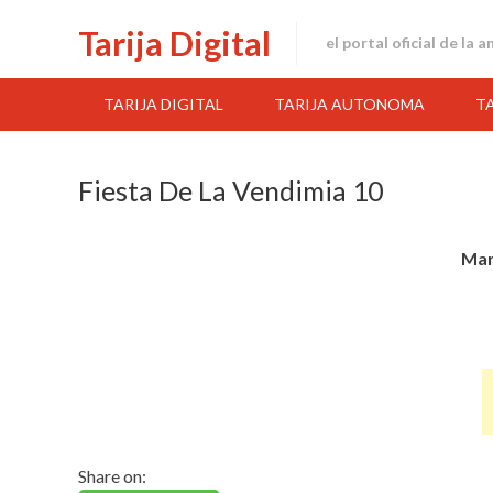
Skip
Tarija Digital
to
el portal oficial de la 
content
TARIJA DIGITAL
TARIJA AUTONOMA
T
Fiesta De La Vendimia 10
Mar
Share on: