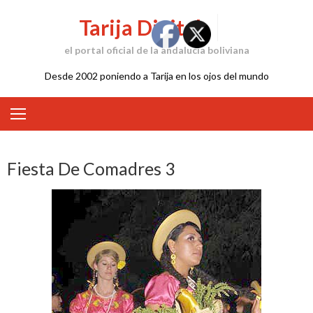
Skip
Tarija Digital
to
content
el portal oficial de la andalucía boliviana
Desde 2002 poniendo a Tarija en los ojos del mundo
Fiesta De Comadres 3