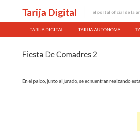
Skip
Tarija Digital
to
el portal oficial de la 
content
TARIJA DIGITAL
TARIJA AUTONOMA
T
Fiesta De Comadres 2
En el palco, junto al jurado, se ecnuentran realzando esta 