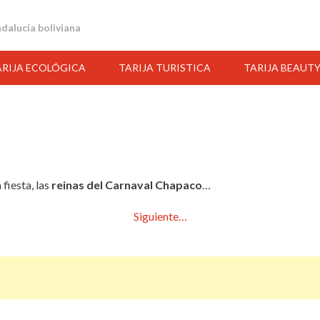
andalucía boliviana
ARIJA ECOLÓGICA
TARIJA TURISTICA
TARIJA BEAUT
fiesta, las
reinas del Carnaval Chapaco
…
Siguiente…