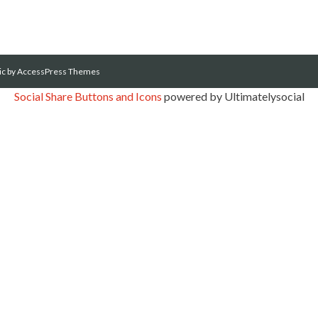
ic
by AccessPress Themes
Social Share Buttons and Icons
powered by Ultimatelysocial