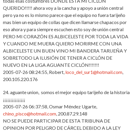
todas esas costumbres DONDE ESTA MI CICLÓN
QUERIDO!!!!! ahora voy a la cancha y apoyo a unión central
pero ya no es lo mismo parece que el equipo no fuera tarijeño
mas bien un equipo de collas que dicen llamarse chapacos por
eso ahora y para siempre escuchen esto soy de unión central
PERO MI CORAZÓN ES ALBICELESTE POR TODA LA VIDA
Y CUANDO ME MUERA QUIERO MORIRME CON UNA
ALBICELESTE UN BUEN VINO MI BANDERA TARIJEÑA Y
SOBRETODO LA ILUSIÓN DE TENER A CICLÓN DE
NUEVO EN LA LIGA AGUANTE CICLÓN!!!!!!!
2005-07-26 08:24:55, Robert,
loco_del_sur1@hotmail.com
,
200.105.220.176
24. aguante union, somos el mejor equipo tarijeño de la historia
¡¡¡¡¡¡¡¡¡¡¡¡¡¡¡
2005-07-26 06:37:58, Osmar Méndez Ugarte,
chino_pisco@hotmail.com
, 200.87.29.148
NO SE PUEDE PARTICIPAR DE ESTA TRIBUNA DE
OPINION POR PELIGRO DE CÁRCEL DEBIDO A LA LEY