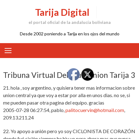
Skip
Tarija Digital
to
content
el portal oficial de la andalucía boliviana
Desde 2002 poniendo a Tarija en los ojos del mundo
Tribuna Virtual Del Club Union Tarija 3
21. hola , soy argentino, y quisiera tener mas informacion sobre
union central ya que voy a estar por alla en unos dias. no se, si
me pueden pasar otra pagina del equipo. gracias
2005-07-28 06:27:54, pablo,
palitocuervin@hotmail.com
,
209.13.211.24
22. Yo apoyo a unión pero yo soy CICLONISTA DE CORAZÓN
donde fué ciclón siempre he hiu yo pero ahora mas que nunca