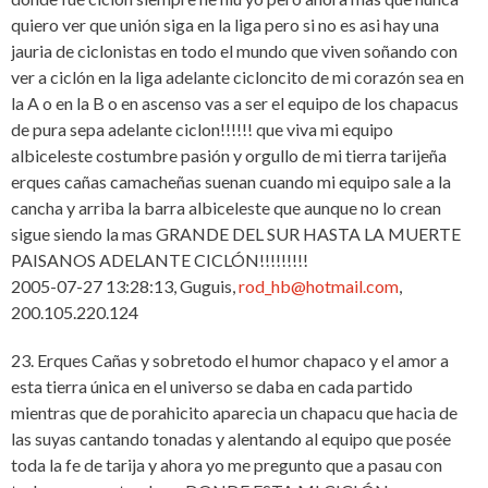
quiero ver que unión siga en la liga pero si no es asi hay una
jauria de ciclonistas en todo el mundo que viven soñando con
ver a ciclón en la liga adelante cicloncito de mi corazón sea en
la A o en la B o en ascenso vas a ser el equipo de los chapacus
de pura sepa adelante ciclon!!!!!! que viva mi equipo
albiceleste costumbre pasión y orgullo de mi tierra tarijeña
erques cañas camacheñas suenan cuando mi equipo sale a la
cancha y arriba la barra albiceleste que aunque no lo crean
sigue siendo la mas GRANDE DEL SUR HASTA LA MUERTE
PAISANOS ADELANTE CICLÓN!!!!!!!!!
2005-07-27 13:28:13, Guguis,
rod_hb@hotmail.com
,
200.105.220.124
23. Erques Cañas y sobretodo el humor chapaco y el amor a
esta tierra única en el universo se daba en cada partido
mientras que de porahicito aparecia un chapacu que hacia de
las suyas cantando tonadas y alentando al equipo que posée
toda la fe de tarija y ahora yo me pregunto que a pasau con