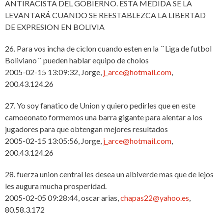
ANTIRACISTA DEL GOBIERNO. ESTA MEDIDA SE LA
LEVANTARÁ CUANDO SE REESTABLEZCA LA LIBERTAD
DE EXPRESION EN BOLIVIA
26. Para vos incha de ciclon cuando esten en la ´`Liga de futbol
Boliviano´` pueden hablar equipo de cholos
2005-02-15 13:09:32, Jorge,
j_arce@hotmail.com
,
200.43.124.26
27. Yo soy fanatico de Union y quiero pedirles que en este
camoeonato formemos una barra gigante para alentar a los
jugadores para que obtengan mejores resultados
2005-02-15 13:05:56, Jorge,
j_arce@hotmail.com
,
200.43.124.26
28. fuerza union central les desea un albiverde mas que de lejos
les augura mucha prosperidad.
2005-02-05 09:28:44, oscar arias,
chapas22@yahoo.es
,
80.58.3.172