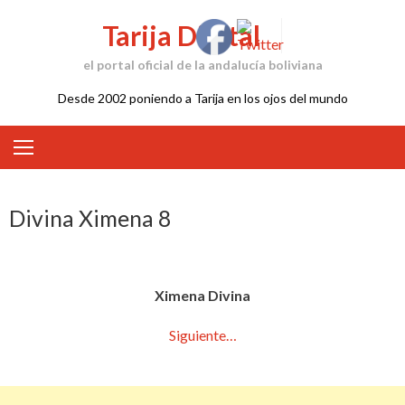
Skip
Tarija Digital
to
content
el portal oficial de la andalucía boliviana
Desde 2002 poniendo a Tarija en los ojos del mundo
Divina Ximena 8
Ximena Divina
Siguiente…