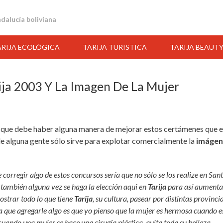
andalucía boliviana
ARIJA ECOLÓGICA
TARIJA TURISTICA
TARIJA BEAUT
ija 2003 Y La Imagen De La Mujer
n que debe haber alguna manera de mejorar estos certámenes que 
e alguna gente sólo sirve para explotar comercialmente la
imágen
 corregir algo de estos concursos sería que no sólo se los realize en San
 también alguna vez se haga la elección aqui en
Tarija
para así aumenta
14:00
15:00
16:00
17:00
18:00
19:00
20:00
ostrar todo lo que tiene
Tarija
, su cultura, pasear por distintas provincia
era que agregarle algo es que yo pienso que la mujer es hermosa cuando e
cuando una mujer se hace una cirugía plástica, quita toda su belleza,