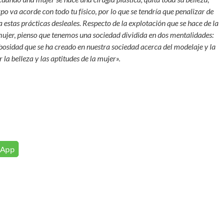
31°C
31°C
30°C
29°C
25°C
22°C
20°C
po va acorde con todo tu físico, por lo que se tendría que penalizar de
estas prácticas desleales. Respecto de la explotación que se hace de la
ujer, pienso que tenemos una sociedad dividida en dos mentalidades:
osidad que se ha creado en nuestra sociedad acerca del modelaje y la
r la belleza y las aptitudes de la mujer».
sApp