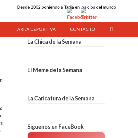
Desde 2002 poniendo a Tarija en los ojos del mundo
Y
TARIJA DEPORTIVA
CONTACTO
La Chica de la Semana
El Meme de la Semana
en
La Caricatura de la Semana
ta
r
21:00
22:00
23:00
00:00
01:00
02:00
03:00
s,
Siguenos en FaceBook
s