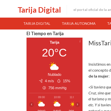
Skip
Tarija Digital
to
el portal oficial de la 
content
TARIJA DIGITAL
TARIJA AUTONOMA
T
El Tiempo en Tarija
MissTar
Tarija
20°C
Insistimos e
el concepto d
Nublado
de la mujer
:
4 m/s
15%
«Si tuviera que
756
mmHg
Cruz, sino que
09:00
10:00
11:00
12:00
13:00
el turismo y m
‹
›
etc. Y si tuvi
natural y que 