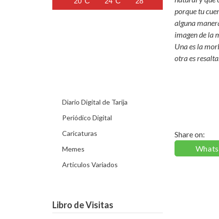
20°C
24°C
28°C
30°C
31°C
porque tu cuer
alguna manera 
imagen de la m
Una es la morb
otra es resalta
Diario Digital de Tarija
Periódico Digital
Caricaturas
Share on:
What
Memes
Articulos Variados
Libro de Visitas