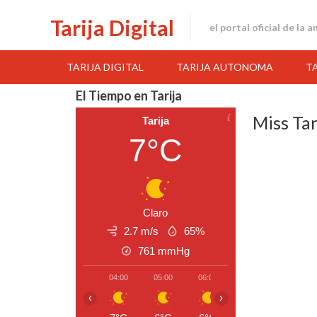
Skip
Tarija Digital
to
el portal oficial de la 
content
TARIJA DIGITAL
TARIJA AUTONOMA
T
El Tiempo en Tarija
Miss Tar
Tarija
7°C
Claro
2.7 m/s
65%
761
mmHg
04:00
05:00
06:00
07:00
08:00
‹
›