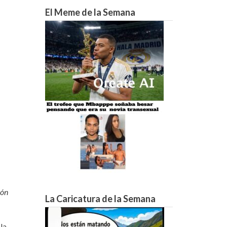
21°C
19°C
16°C
13°C
11°C
9°C
8°C
El Meme de la Semana
ión
La Caricatura de la Semana
la