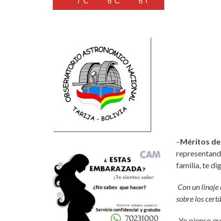
7°C
6°C
6°C
6°C
9°C
–
Méritos de 
representand
familia, te d
Con un linaje 
sobre los cer
-Yo pienso q