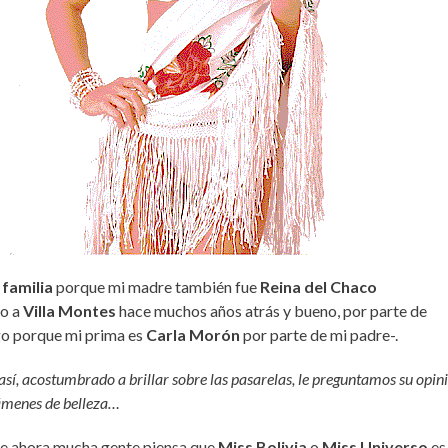
12°C
15°C
19°C
23°C
25°C
25°C
24°C
familia
porque mi madre también fue
Reina del Chaco
o a
Villa Montes
hace muchos años atrás y bueno, por parte de
igo porque mi prima es
Carla Morón
por parte de mi padre-.
así, acostumbrado a brillar sobre las pasarelas, le preguntamos su opin
támenes de belleza…
ue ahora mucha gente piensa que
Miss Bolivia
o
Miss Universo
es 