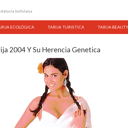
andalucía boliviana
ARIJA ECOLÓGICA
TARIJA TURISTICA
TARIJA BEAUT
ija 2004 Y Su Herencia Genetica
09:00
10:00
11:00
12:00
13:00
14:00
15:00