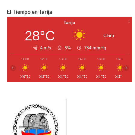
El Tiempo en Tarija
Tarija
28°C
Claro
4 m/s
5%
754
mmHg
11:00
12:00
13:00
14:00
15:00
16:00
‹
›
28°C
30°C
31°C
31°C
31°C
30°C