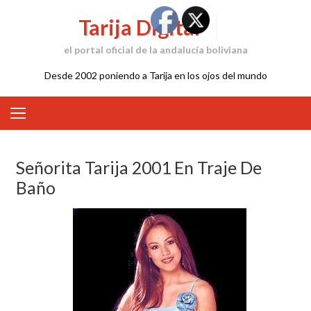
Skip
Tarija Digital
to
content
el portal oficial de la andalucía boliviana
Desde 2002 poniendo a Tarija en los ojos del mundo
Señorita Tarija 2001 En Traje De
Baño