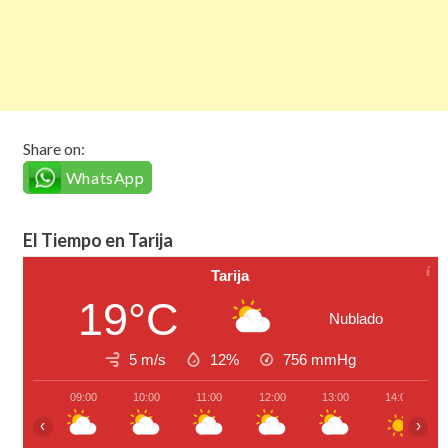
Share on:
WhatsApp
El Tiempo en Tarija
Tarija
19°C
Nublado
5 m/s
12%
756
mmHg
09:00
10:00
11:00
12:00
13:00
14:00
‹
›