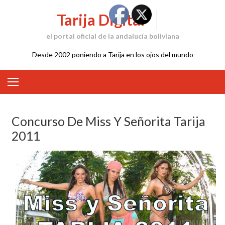
Skip
Tarija Digital
to
content
el portal oficial de la andalucía boliviana
Desde 2002 poniendo a Tarija en los ojos del mundo
Concurso De Miss Y Señorita Tarija
2011