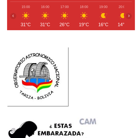
15:00
16:00
17:00
18:00
19:00
20:00
‹
›
31°C
31°C
26°C
19°C
16°C
14°C