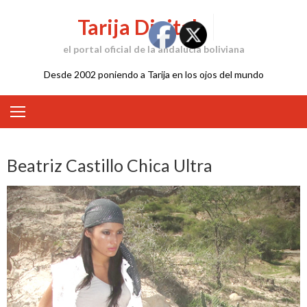
Skip
Tarija Digital
to
content
el portal oficial de la andalucía boliviana
Desde 2002 poniendo a Tarija en los ojos del mundo
Beatriz Castillo Chica Ultra