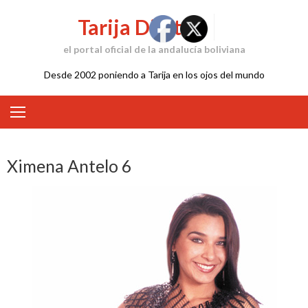
Skip
Tarija Digital
to
content
el portal oficial de la andalucía boliviana
Desde 2002 poniendo a Tarija en los ojos del mundo
Ximena Antelo 6