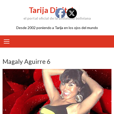
Skip
Tarija Digital
to
content
el portal oficial de la andalucía boliviana
Desde 2002 poniendo a Tarija en los ojos del mundo
Magaly Aguirre 6