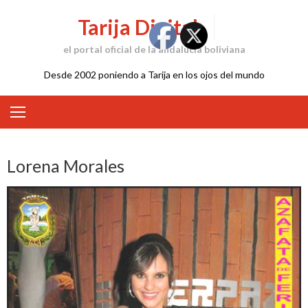
Skip
Tarija Digital
to
content
el portal oficial de la andalucía boliviana
Desde 2002 poniendo a Tarija en los ojos del mundo
Lorena Morales