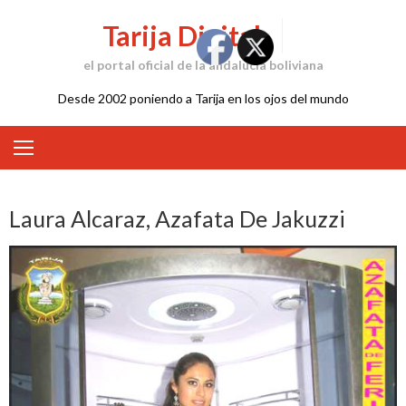
Skip
Tarija Digital
to
content
el portal oficial de la andalucía boliviana
Desde 2002 poniendo a Tarija en los ojos del mundo
Laura Alcaraz, Azafata De Jakuzzi