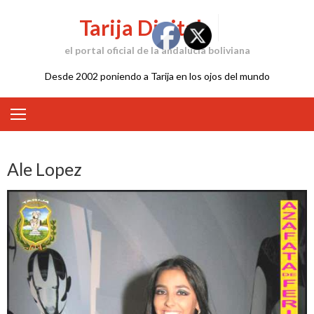
Skip
Tarija Digital
to
content
el portal oficial de la andalucía boliviana
Desde 2002 poniendo a Tarija en los ojos del mundo
Ale Lopez