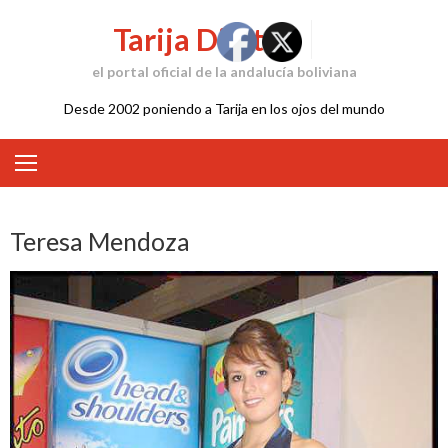
Skip
Tarija Digital
to
content
el portal oficial de la andalucía boliviana
Desde 2002 poniendo a Tarija en los ojos del mundo
Teresa Mendoza