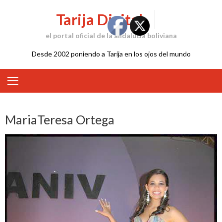
Skip
Tarija Digital
to
content
el portal oficial de la andalucía boliviana
Desde 2002 poniendo a Tarija en los ojos del mundo
MariaTeresa Ortega