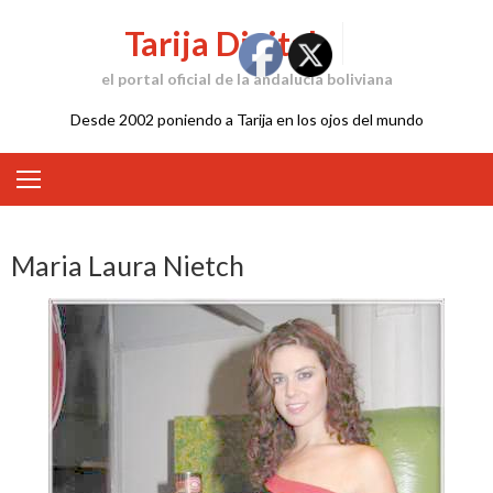
Skip
Tarija Digital
to
content
el portal oficial de la andalucía boliviana
Desde 2002 poniendo a Tarija en los ojos del mundo
Maria Laura Nietch