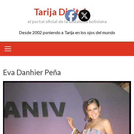
Skip
Tarija Digital
to
content
el portal oficial de la andalucía boliviana
Desde 2002 poniendo a Tarija en los ojos del mundo
Eva Danhier Peña