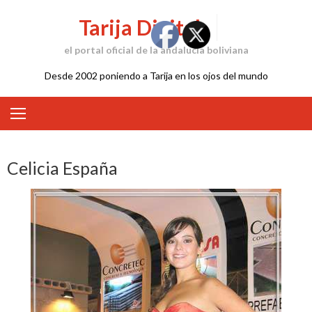
Skip
Tarija Digital
to
content
el portal oficial de la andalucía boliviana
Desde 2002 poniendo a Tarija en los ojos del mundo
Celicia España