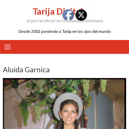
Skip
Tarija Digital
to
content
el portal oficial de la andalucía boliviana
Desde 2002 poniendo a Tarija en los ojos del mundo
Aluida Garnica