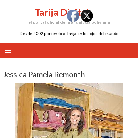
Skip
Tarija Digital
to
content
el portal oficial de la andalucía boliviana
Desde 2002 poniendo a Tarija en los ojos del mundo
Jessica Pamela Remonth