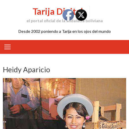
Skip
Tarija Digital
to
content
el portal oficial de la andalucía boliviana
Desde 2002 poniendo a Tarija en los ojos del mundo
Heidy Aparicio