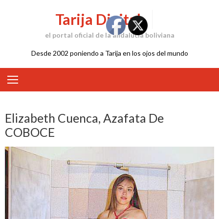
Skip
Tarija Digital
to
content
el portal oficial de la andalucía boliviana
Desde 2002 poniendo a Tarija en los ojos del mundo
Elizabeth Cuenca, Azafata De
COBOCE