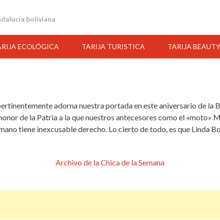
andalucía boliviana
ARIJA ECOLÓGICA
TARIJA TURISTICA
TARIJA BEAUT
 pertinentemente adorna nuestra portada en este aniversario de la 
onor de la Patria a la que nuestros antecesores como el «moto» 
umano tiene inexcusable derecho. Lo cierto de todo, es que Linda Bo
Archivo de la Chica de la Semana