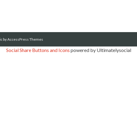
ic
by AccessPress Themes
Social Share Buttons and Icons
powered by Ultimatelysocial