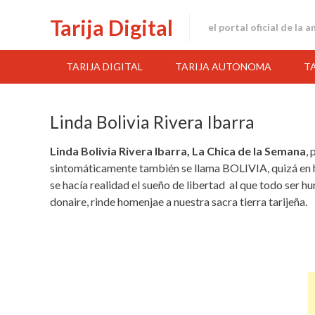
Skip
Tarija Digital
to
el portal oficial de la 
content
TARIJA DIGITAL
TARIJA AUTONOMA
T
Linda Bolivia Rivera Ibarra
Linda Bolivia Rivera Ibarra, La Chica de la Semana
,
sintomáticamente también se llama BOLIVIA, quizá en h
se hacía realidad el sueño de libertad al que todo ser h
donaire, rinde homenjae a nuestra sacra tierra tarijeña.