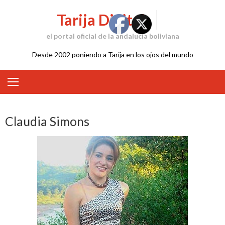
Skip
Tarija Digital
to
content
el portal oficial de la andalucía boliviana
Desde 2002 poniendo a Tarija en los ojos del mundo
Claudia Simons