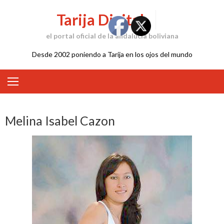
Skip
Tarija Digital
to
content
el portal oficial de la andalucía boliviana
Desde 2002 poniendo a Tarija en los ojos del mundo
Melina Isabel Cazon