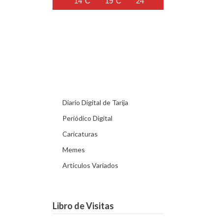
14°C
19°C
24°C
27°C
29°C
Diario Digital de Tarija
Periódico Digital
Caricaturas
Memes
Articulos Variados
Libro de Visitas