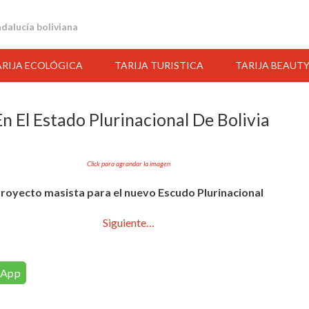
andalucía boliviana
ARIJA ECOLÓGICA
TARIJA TURISTICA
TARIJA BEAUT
 El Estado Plurinacional De Bolivia
Click para agrandar la imagen
royecto masista para el nuevo Escudo Plurinacional
Siguiente…
13:00
14:00
15:00
16:00
17:00
18:00
19:00
sApp