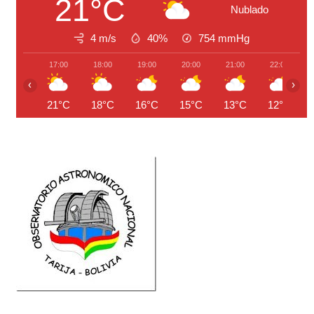
21°C
Nublado
4 m/s
40%
754
mmHg
17:00
18:00
19:00
20:00
21:00
22:00
‹
›
21°C
18°C
16°C
15°C
13°C
12°C