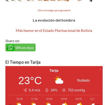
Click en la imagen para agrandarla
La evolución del hombre
Más humor en el Estado Plurinacional de Bolivia
Share on:
WhatsApp
El Tiempo en Tarija
Tarija
23°C
Nublado
5.4 m/s
34%
753
mmHg
16:00
17:00
18:00
19:00
20:00
21:00