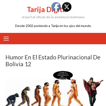
Skip
Tarija Digital
to
content
el portal oficial de la andalucía boliviana
Desde 2002 poniendo a Tarija en los ojos del mundo
Humor En El Estado Plurinacional De
Bolivia 12