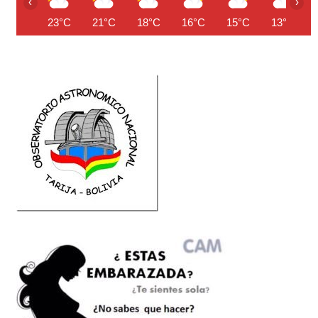
‹
›
23°C
21°C
18°C
16°C
15°C
13°C