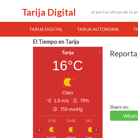
Skip
Tarija Digital
to
el portal oficial de la 
content
TARIJA DIGITAL
TARIJA AUTONOMA
T
El Tiempo en Tarija
Reporta
Tarija
16°C
Claro
1.8 m/s
78%
Share on:
759
mmHg
What
22:00
23:00
00:00
01:00
02:00
‹
›