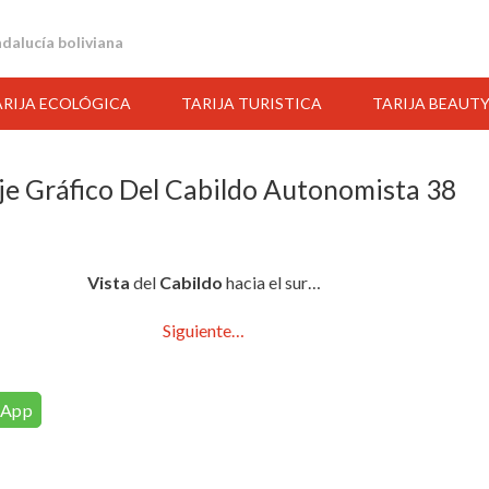
andalucía boliviana
ARIJA ECOLÓGICA
TARIJA TURISTICA
TARIJA BEAUT
je Gráfico Del Cabildo Autonomista 38
Vista
del
Cabildo
hacia el sur…
Siguiente…
sApp
03:00
04:00
05:00
06:00
07:00
08:00
09:00