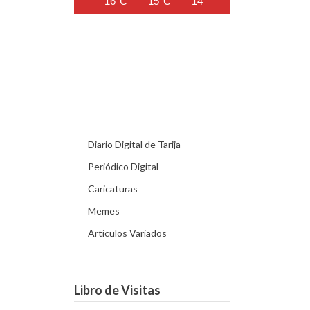
16°C
15°C
14°C
14°C
13°C
Diario Digital de Tarija
Periódico Digital
Caricaturas
Memes
Articulos Variados
Libro de Visitas