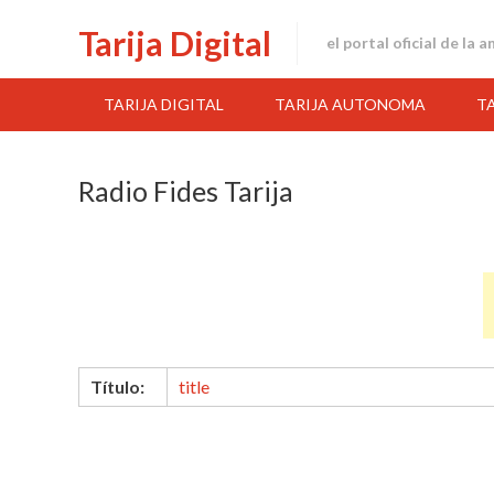
Skip
Tarija Digital
to
el portal oficial de la 
content
TARIJA DIGITAL
TARIJA AUTONOMA
T
Radio Fides Tarija
Título:
title