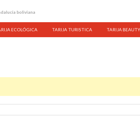
andalucía boliviana
ARIJA ECOLÓGICA
TARIJA TURISTICA
TARIJA BEAUT