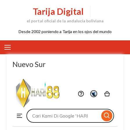
Skip
Tarija Digital
to
content
el portal oficial de la andalucía boliviana
Desde 2002 poniendo a Tarija en los ojos del mundo
Nuevo Sur