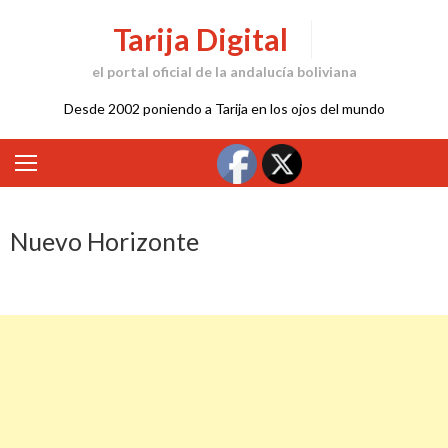
Skip
Tarija Digital
to
content
el portal oficial de la andalucía boliviana
Desde 2002 poniendo a Tarija en los ojos del mundo
Nuevo Horizonte