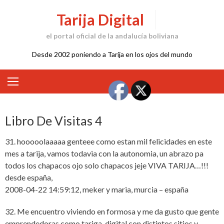
Skip
Tarija Digital
to
content
el portal oficial de la andalucía boliviana
Desde 2002 poniendo a Tarija en los ojos del mundo
Libro De Visitas 4
31. hooooolaaaaa genteee como estan mil felicidades en este
mes a tarija, vamos todavia con la autonomia, un abrazo pa
todos los chapacos ojo solo chapacos jeje VIVA TARIJA…!!!
desde españa,
2008-04-22 14:59:12, meker y maria, murcia – españa
32. Me encuentro viviendo en formosa y me da gusto que gente
emprendedoras como tariga-digital con distintos sitios y