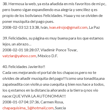
38. Hermosa la web, ya esta añadida en mis favoritos de mi pc,
pero bueno sigan expandiendo esa alegría y sencillez q es
propio de los bolivianos Felicidades. Haaa y no se olviden de
poner musiquita del pago pues.
2008-02-03 12:13:38, Iván,
ivan.elrojo@gmail.com
, La Paz
39. Felicidades, su pàgina es muy buena para los que estamos
lejos, un abrazo…
2008-02-01 18:28:07, Vladimir Ponce Tovar,
vatzlar@yahoo.com
, Mèxico D.F.
40. Felicidades Javierito!!
Cada ves mejorando el portal de los chapacos,pero no te
olvides de añadir musiquita del pago!!!como una tonadita,una
zapateadita con violin,o una cuequita q bien nos hace a todos,
los q estamos en la distancia añorando a la tierra q nos vio
nacer.QUE VIVA LA AUTONOMIA!!!
2008-01-07 04:37:36, Carmen Rosa,
chapaquisima_1@hotmail,com
, Suecia