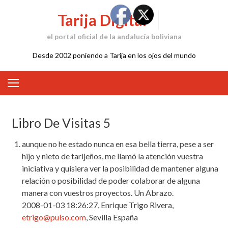
Skip
Tarija Digital
to
content
el portal oficial de la andalucía boliviana
Desde 2002 poniendo a Tarija en los ojos del mundo
Libro De Visitas 5
aunque no he estado nunca en esa bella tierra, pese a ser
hijo y nieto de tarijeños, me llamó la atención vuestra
iniciativa y quisiera ver la posibilidad de mantener alguna
relación o posibilidad de poder colaborar de alguna
manera con vuestros proyectos. Un Abrazo.
2008-01-03 18:26:27, Enrique Trigo Rivera,
etrigo@pulso.com
, Sevilla España