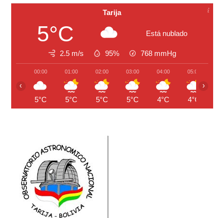
Tarija
5°C
Está nublado
2.5 m/s
95%
768
mmHg
00:00
01:00
02:00
03:00
04:00
05:00
‹
›
5°C
5°C
5°C
5°C
4°C
4°C