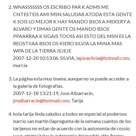
WNASSSSSSS OS ESCRIBO PAR K ADMS ME
CNTESTEIS AMI MSN SALUDAR ATODA ESTA GENTE
K SOIS LO MEJOR K HAY MANDO BSOS A MEKERY A
ALVARO Y DMAS GENTE OS MANDO BSOS
PPAARRAA K SIGAIS TOOSS ASI ESTO DEL MSN ES LA
REOSTIIAA BSOS OS KIERO SILVIA LA MINA MAS
WPA DE LA TIERRA JEJEJE
2007-12-20 10:53:06, SILVIA,
lapivasilvia@hotmail.com
,
murcia
La página esta muy buena, aunque no se puede acceder a
la galería de fotografías.
2007-12-18 13:21:19, Jose Albarracin,
jmalbarracin@hotmail.com
, Tarija
hola tarija linda saludos a todos en especial al poderoso
barrio san martin (lapregunta de la semana cuantos de los
tarijenos no estan de acuerdo con la autonomia de cossio
y sus amigos)viva la autonomia del pueblo atte jhonny