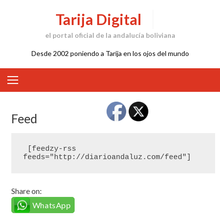
Skip
Tarija Digital
to
content
el portal oficial de la andalucía boliviana
Desde 2002 poniendo a Tarija en los ojos del mundo
Feed
 [feedzy-rss 
feeds="http://diarioandaluz.com/feed"]
Share on:
WhatsApp