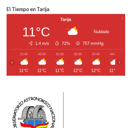
El Tiempo en Tarija
Tarija
11°C
Nublado
1.4 m/s
72%
757
mmHg
23:00
00:00
01:00
02:00
03:00
04:00
‹
›
11°C
11°C
11°C
12°C
12°C
11°C