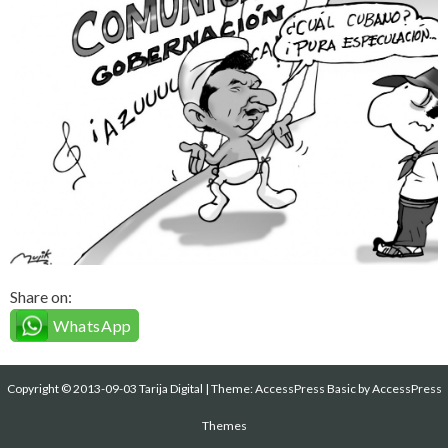
Share on:
WhatsApp
Copyright © 2013-09-03 Tarija Digital
|
Theme:
AccessPress Basic
by AccessPress
Themes