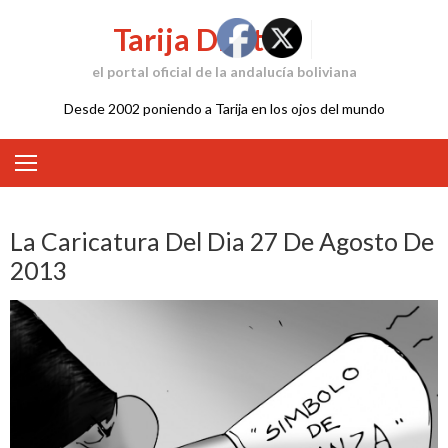
Skip
Tarija Digital
to
content
el portal oficial de la andalucía boliviana
Desde 2002 poniendo a Tarija en los ojos del mundo
La Caricatura Del Dia 27 De Agosto De
2013